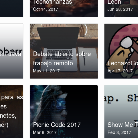
Tecnofinanzas
León
Oct 14, 2017
Jun 28, 2017
ith Java
Debate abierto sobre
trabajo remoto
LechazoCo
May 11, 2017
Apr 17, 2017
para las
nes
netes,
er)
Picnic Code 2017
Show Me T
Mar 6, 2017
Feb 3, 2017