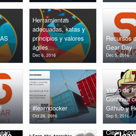
Herramientas
adecuadas, katas y
CAS
principios y valores
Recursos d
ágiles…
Gear Day
Dec 6, 2016
Dec 5, 2016
Video de I
Continua c
!
#learndocker
Github y H
Oct 26, 2016
Sep 5, 2016
lean
Clean Cod