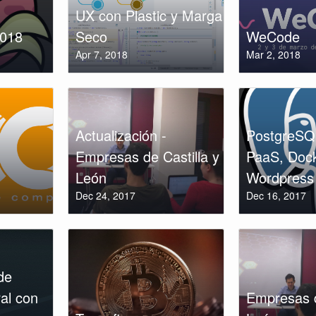
UX con Plastic y Marga
2018
Seco
WeCode
Apr 7, 2018
Mar 2, 2018
Actualización -
PostgreSQ
Empresas de Castilla y
PaaS, Dock
León
Wordpress
Dec 24, 2017
Dec 16, 2017
de
al con
Empresas d