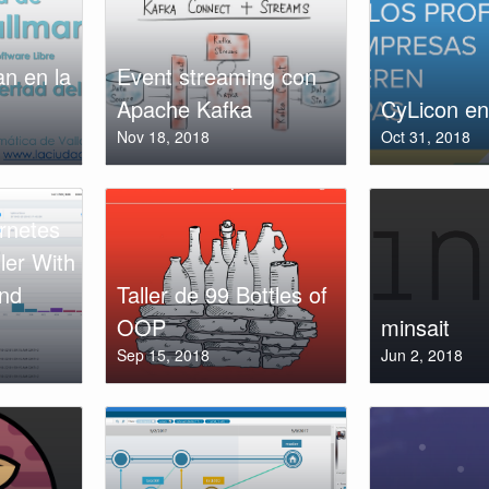
an en la
Event streaming con
Apache Kafka
CyLicon en
Nov 18, 2018
Oct 31, 2018
ernetes
ler With
and
Taller de 99 Bottles of
OOP
minsait
Sep 15, 2018
Jun 2, 2018