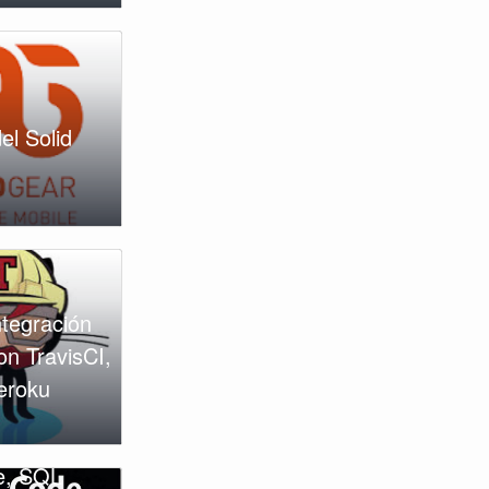
el Solid
ntegración
on TravisCI,
eroku
e, SQL