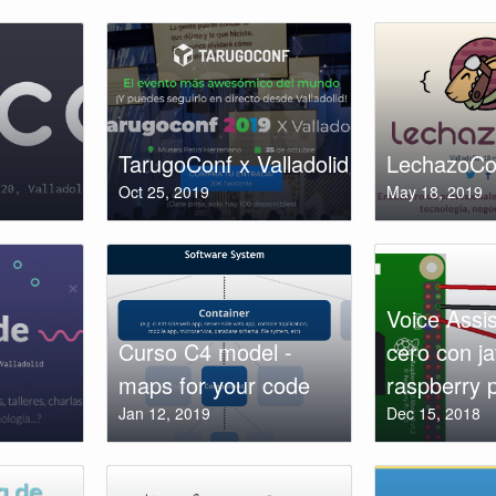
TarugoConf x Valladolid
LechazoCo
Oct 25, 2019
May 18, 2019
Voice Assi
Curso C4 model -
cero con ja
maps for your code
raspberry p
Jan 12, 2019
Dec 15, 2018