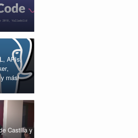
L, APIs,
er,
 y más!
e Castilla y