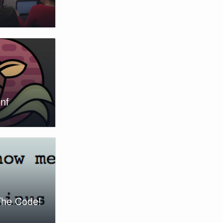
nf
he Code!