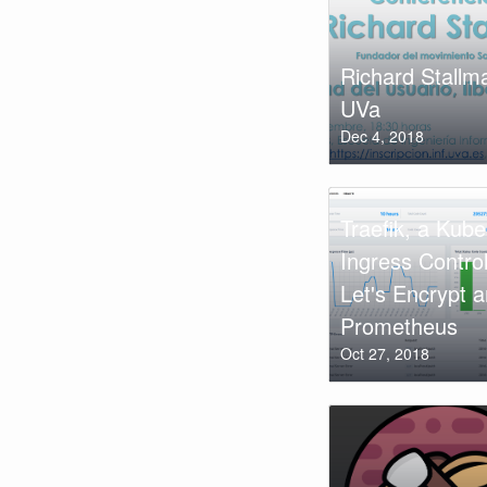
Richard Stallm
UVa
Dec 4, 2018
Traefik, a Kub
Ingress Control
Let's Encrypt 
Prometheus
Oct 27, 2018