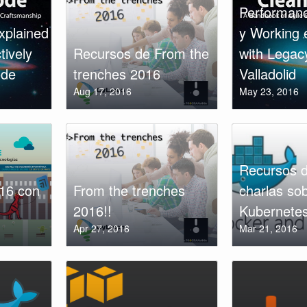
Performanc
xplained
y Working e
tively
Recursos de From the
with Legac
ode
trenches 2016
Valladolid
Aug 17, 2016
May 23, 2016
Recursos d
016 con
From the trenches
charlas so
2016!!
Kubernete
Apr 27, 2016
Mar 21, 2016