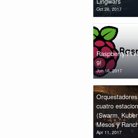
Lingẅars
Oct 26, 2017
Raspberry Pi w
9!
Jun 16, 2017
Orquestadores 
cuatro estacio
(Swarm, Kuber
Mesos y Ranch
Apr 11, 2017