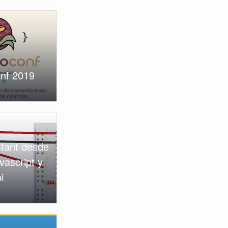
nf 2019
stant desde
vascript y
i