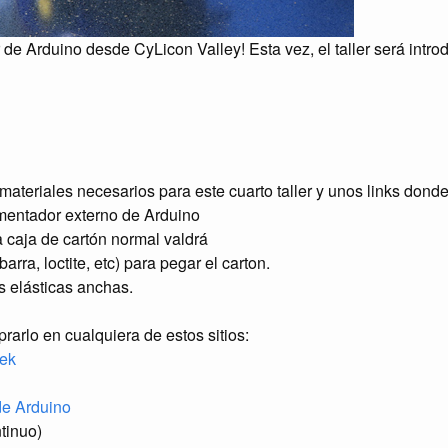
 de Arduino desde CyLicon Valley! Esta vez, el taller será intr
 materiales necesarios para este cuarto taller y unos links don
imentador externo de Arduino
 caja de cartón normal valdrá
rra, loctite, etc) para pegar el carton.
 elásticas anchas.
arlo en cualquiera de estos sitios:
ek
 de Arduino
tinuo)