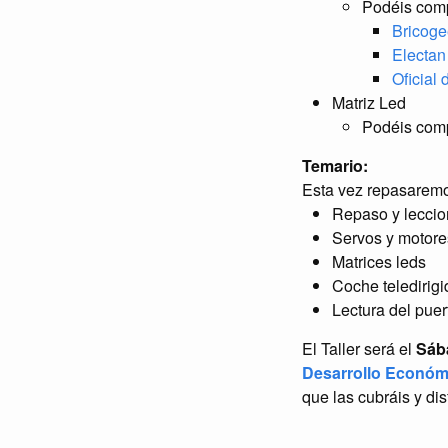
Podéis compr
Bricoge
Electan
Oficial
Matriz Led
Podéis com
Temario:
Esta vez repasaremo
Repaso y leccio
Servos y motore
Matrices leds
Coche teledirigi
Lectura del puer
El Taller será el
Sáb
Desarrollo Económi
que las cubráis y dis