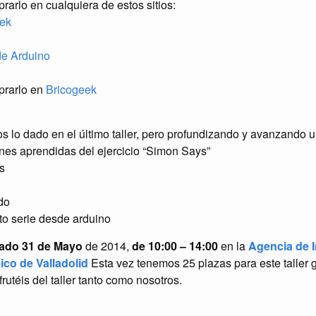
arlo en cualquiera de estos sitios:
ek
 de Arduino
prarlo en
Bricogeek
s lo dado en el último taller, pero profundizando y avanzando 
nes aprendidas del ejercicio “Simon Says”
s
do
to serie desde arduino
ado 31 de Mayo
de 2014,
de 10:00 – 14:00
en la
Agencia de 
co de Valladolid
Esta vez tenemos 25 plazas para este taller 
frutéis del taller tanto como nosotros.