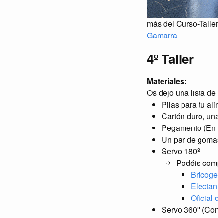
más del Curso-Taller
Gamarra
4º Taller
Materiales:
Os dejo una lista de
Pilas para tu al
Cartón duro, una
Pegamento (En ba
Un par de gomas
Servo 180º
Podéis compr
Bricoge
Electan
Oficial
Servo 360º (Con